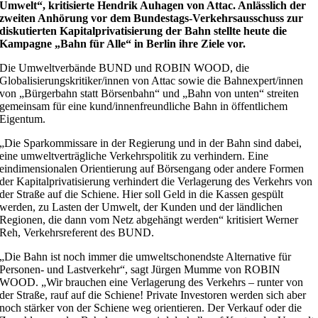
Umwelt“, kritisierte Hendrik Auhagen von Attac. Anlässlich der
zweiten Anhörung vor dem Bundestags-Verkehrsausschuss zur
diskutierten Kapitalprivatisierung der Bahn stellte heute die
Kampagne „Bahn für Alle“ in Berlin ihre Ziele vor.
Die Umweltverbände BUND und ROBIN WOOD, die
Globalisierungskritiker/innen von Attac sowie die Bahnexpert/innen
von „Bürgerbahn statt Börsenbahn“ und „Bahn von unten“ streiten
gemeinsam für eine kund/innenfreundliche Bahn in öffentlichem
Eigentum.
„Die Sparkommissare in der Regierung und in der Bahn sind dabei,
eine umweltverträgliche Verkehrspolitik zu verhindern. Eine
eindimensionalen Orientierung auf Börsengang oder andere Formen
der Kapitalprivatisierung verhindert die Verlagerung des Verkehrs von
der Straße auf die Schiene. Hier soll Geld in die Kassen gespült
werden, zu Lasten der Umwelt, der Kunden und der ländlichen
Regionen, die dann vom Netz abgehängt werden“ kritisiert Werner
Reh, Verkehrsreferent des BUND.
„Die Bahn ist noch immer die umweltschonendste Alternative für
Personen- und Lastverkehr“, sagt Jürgen Mumme von ROBIN
WOOD. „Wir brauchen eine Verlagerung des Verkehrs – runter von
der Straße, rauf auf die Schiene! Private Investoren werden sich aber
noch stärker von der Schiene weg orientieren. Der Verkauf oder die