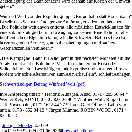
Zerschlagung des Bahnkonzerns wird deshalb auf Kosten der Umwelt
gehen.“
Winfried Wolf von der Expertengruppe „Bürgerbahn statt Börsenbahn
ist selbst als Sachverständiger zur Anhörung geladen und bedauert:
„Die Politik ist weit davon entfernt, alle möglichen Entwicklungen für
eine zukunftsfähige Bahn in Erwägung zu ziehen. Eine Bahn für alle
in öffentlichem Eigentum kann, wie die Schweizer Bahn es beweist,
hervorragenden Service, gute Arbeitsbedingungen und saubere
Geschäftszahlen verbinden.“
„Die Kampagne ‚Bahn für Alle‘ geht in den nächsten Monaten auf die
Straßen und an die Bahnhöfe. Mit Informationen für Reisende,
Solidarität mit den Beschäftigten, mit Expertise und kreativem Protest
fordern wir echte Alternativen zum Ausverkauf ein“, schließt Auhagen.
Sachverständigen-Beitrag Winfried Wolf (pdf)
Ihre Ansprechpartner: * Hendrik Auhagen, Attac, 0171 / 285 50 64 *
Werner Reh, BUND, 0160 / 823 20 40 * Winfried Wolf, Bürgerbahn
statt Börsenbahn, 0177 / 672 44 37 * Hans-Gerd Öfinger, Bahn von
unten, 0173 / 652 84 18 * Jürgen Mumme, ROBIN WOOD, 0171 /
835 95 15
Juergen Mueller
2020-09-
04T15:39:33+02:00
01.06.2006
|
Pressemitteilungen
|