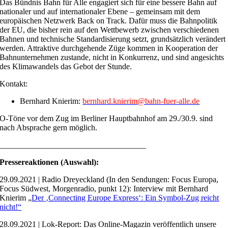
Das Bündnis Bahn für Alle engagiert sich für eine bessere Bahn auf
nationaler und auf internationaler Ebene – gemeinsam mit dem
europäischen Netzwerk Back on Track. Dafür muss die Bahnpolitik
der EU, die bisher rein auf den Wettbewerb zwischen verschiedenen
Bahnen und technische Standardisierung setzt, grundsätzlich verändert
werden. Attraktive durchgehende Züge kommen in Kooperation der
Bahnunternehmen zustande, nicht in Konkurrenz, und sind angesichts
des Klimawandels das Gebot der Stunde.
Kontakt:
Bernhard Knierim:
bernhard.knierim@bahn-fuer-alle.de
O-Töne vor dem Zug im Berliner Hauptbahnhof am 29./30.9. sind
nach Absprache gern möglich.
____________________________________
Pressereaktionen (Auswahl):
29.09.2021 | Radio Dreyeckland (In den Sendungen: Focus Europa,
Focus Südwest, Morgenradio, punkt 12): Interview mit Bernhard
Knierim „
Der ‚Connecting Europe Express‘: Ein Symbol-Zug reicht
nicht!“
28.09.2021 | Lok-Report: Das Online-Magazin veröffentlich unsere