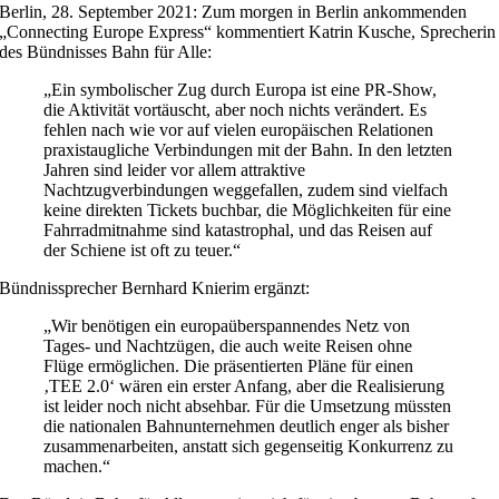
Berlin, 28. September 2021: Zum morgen in Berlin ankommenden
„Connecting Europe Express“ kommentiert Katrin Kusche, Sprecherin
des Bündnisses Bahn für Alle:
„Ein symbolischer Zug durch Europa ist eine PR-Show,
die Aktivität vortäuscht, aber noch nichts verändert. Es
fehlen nach wie vor auf vielen europäischen Relationen
praxistaugliche Verbindungen mit der Bahn. In den letzten
Jahren sind leider vor allem attraktive
Nachtzugverbindungen weggefallen, zudem sind vielfach
keine direkten Tickets buchbar, die Möglichkeiten für eine
Fahrradmitnahme sind katastrophal, und das Reisen auf
der Schiene ist oft zu teuer.“
Bündnissprecher Bernhard Knierim ergänzt:
„Wir benötigen ein europaüberspannendes Netz von
Tages- und Nachtzügen, die auch weite Reisen ohne
Flüge ermöglichen. Die präsentierten Pläne für einen
‚TEE 2.0‘ wären ein erster Anfang, aber die Realisierung
ist leider noch nicht absehbar. Für die Umsetzung müssten
die nationalen Bahnunternehmen deutlich enger als bisher
zusammenarbeiten, anstatt sich gegenseitig Konkurrenz zu
machen.“