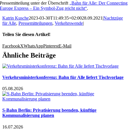
Pressemitteilung unter der Überschrift
„Bahn für Alle: Der Connecting
Europe Express – Ein Symbol-Zug reicht nicht“
.
Katrin Kusche
2023-03-30T11:49:35+02:00
28.09.2021
|
Nachtzüge
für Alle
,
Pressemitteilungen
,
Verkehrswende
|
Teilen Sie diesen Artikel!
Facebook
X
WhatsApp
Pinterest
E-Mail
Ähnliche Beiträge
Verkehrsministerkonferenz: Bahn für Alle liefert Tischvorlage
05.08.2026
S-Bahn Berlin: Privatisierung beenden, künftige
Kommunalisierung planen
16.07.2026